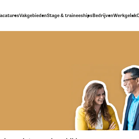
acatures
Vakgebieden
Stage & traineeships
Bedrijven
Werkgeluk