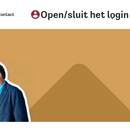
Open/sluit het logi
account_circle
Contact