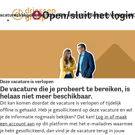
Open/sluit het logi
account_circle
acatures
Vakgebieden
Stage & traineeships
Bedrijven
Werkgeluk
Deze vacature is verlopen
De vacature die je probeert te bereiken, is
helaas niet meer beschikbaar.
Dit kan komen doordat de vacature is verlopen of tijdelijk
offline is gehaald. Heb je gesolliciteerd op deze vacature en wil
je de informatie nogmaals bekijken? Dat kan!
Log in of maak
een account aan
op dit platform met het e-mailadres waarmee
je hebt gesolliciteerd, dan vind je de vacature terug in jouw