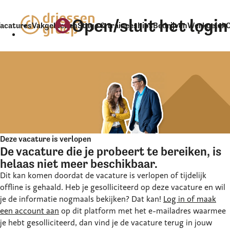
Open/sluit het logi
account_circle
acatures
Vakgebieden
Stage & traineeships
Bedrijven
Werkgeluk
Deze vacature is verlopen
De vacature die je probeert te bereiken, is
helaas niet meer beschikbaar.
Dit kan komen doordat de vacature is verlopen of tijdelijk
offline is gehaald. Heb je gesolliciteerd op deze vacature en wil
je de informatie nogmaals bekijken? Dat kan!
Log in of maak
een account aan
op dit platform met het e-mailadres waarmee
je hebt gesolliciteerd, dan vind je de vacature terug in jouw