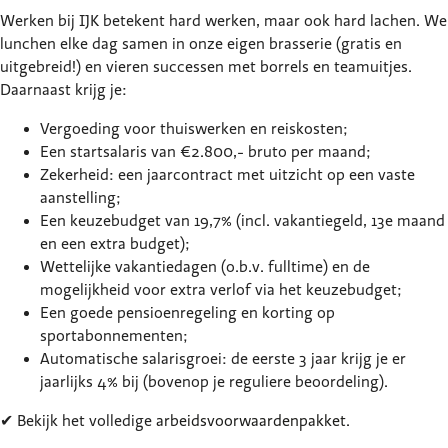
Werken bij IJK betekent hard werken, maar ook hard lachen. We
lunchen elke dag samen in onze eigen brasserie (gratis en
uitgebreid!) en vieren successen met borrels en teamuitjes.
Daarnaast krijg je:
Vergoeding voor
thuiswerken
en reiskosten;
Een startsalaris van
€2.800,- bruto per maand;
Zekerheid: een jaarcontract met uitzicht op een vaste
aanstelling;
Een
keuze
budget van 19,7%
(incl. vakantiegeld, 13e maand
en een extra budget);
Wettelijke vakantiedagen (o.b.v. fulltime) en de
mogelijkheid voor extra verlof via het keuzebudget;
Een goede pensioenregeling en korting op
sportabonnementen;
Automatische salarisgroei: de eerste 3 jaar krijg je er
jaarlijks 4% bij (bovenop je reguliere beoordeling).
✔ Bekijk het volledige
arbeidsvoorwaardenpakket
.