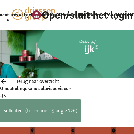
Open/sluit het logi
account_circle
acatures
Vakgebieden
Stage & traineeships
Bedrijven
Werkgeluk
arrow_back
Terug naar overzicht
Omscholingskans salarisadviseur
IJK
Solliciteer
(tot en met 15 aug 2026)
place
psychology
watch_later