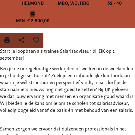
HELMOND
MBO, WO, HBO
32
-
40
wallet
MIN. € 2.800,00
print
share
favorite_border
Start je loopbaan als trainee Salarisadviseur bij IJK op 1
september!
Ben je de onregelmatige werktijden of werken in de weekenden
in je huidige sector zat? Zoek je een inhoudelijke kantoorbaan
waarin je wél structuur en perspectief vindt, maar durf je de
stap naar iets nieuws nog niet goed te zetten? Bij IJK geloven
we dat jouw ervaring met mensen en organisatie goud waard is.
Wij bieden je de kans om je om te scholen tot salarisadviseur,
volledig opgeleid vanaf de basis én met behoud van een salaris.
Samen zorgen we ervoor dat duizenden professionals in het